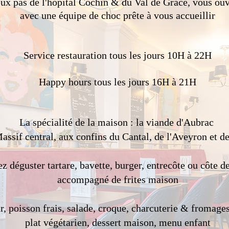
ux pas de l'hôpital Cochin & du Val de Grâce, vous ouvr
avec une équipe de choc prête à vous accueillir
Service restauration tous les jours 10H à 22H
Happy hours tous les jours 16H à 21H
La spécialité de la maison : la viande d'Aubrac
assif central, aux confins du Cantal, de l'Aveyron et d
z déguster tartare, bavette, burger, entrecôte ou côte d
accompagné de frites ​maison
our, poisson frais, salade, croque, charcuterie & fromag
​plat végétarien, dessert maison, menu enfant