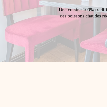
Une cuisine 100% traditio
des boissons chaudes réc