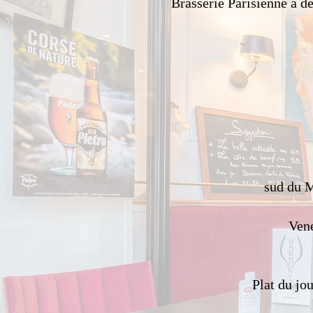
Brasserie Parisienne à de
sud du M
Vene
​Plat du j