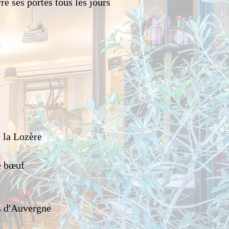
e ses portes tous les jours
e la Lozère
e bœuf
es d'Auvergne